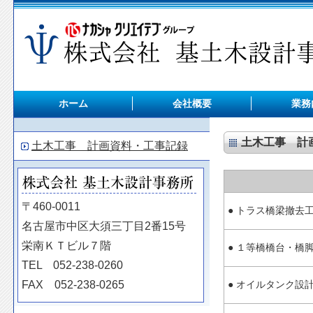
ホーム
会社概要
業務
土木工事 計
土木工事 計画資料・工事記録
〒460-0011
● トラス橋梁撤去
名古屋市中区大須三丁目2番15号
栄南ＫＴビル７階
● １等橋橋台・橋
TEL 052-238-0260
FAX 052-238-0265
● オイルタンク設