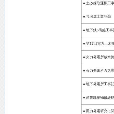
● 土砂採取運搬工
● 共同溝工事記録
● 地下鉄6号線工事
● 第17回電力土
● 火力発電所放水
● 火力発電所ガス
● 地下発電所工事
● 産業廃棄物最終
● 風力発電研究に